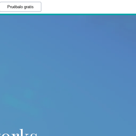
Pruébalo gratis
works